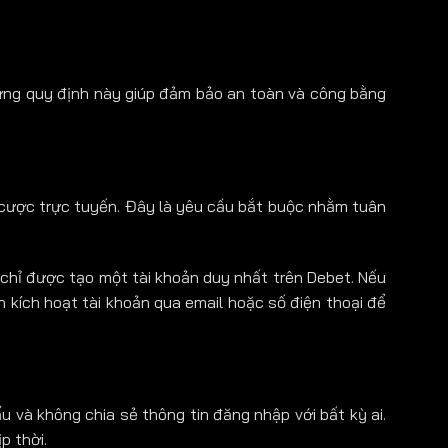
hững quy định này giúp đảm bảo an toàn và công bằng
á cược trực tuyến. Đây là yêu cầu bắt buộc nhằm tuân
i chỉ được tạo một tài khoản duy nhất trên Debet. Nếu
ần kích hoạt tài khoản qua email hoặc số điện thoại để
u và không chia sẻ thông tin đăng nhập với bất kỳ ai.
p thời.