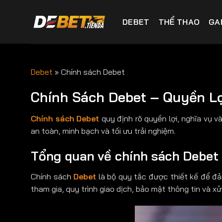
Chuyển
đến
DEBET
THỂ THAO
GA
nội
dung
Debet
»
Chính sách Debet
Chính Sách Debet – Quyền Lợ
Chính sách Debet
quy định rõ quyền lợi, nghĩa vụ v
an toàn, minh bạch và tối ưu trải nghiệm.
Tổng quan về chính sách Debet
Chính sách
Debet
là bộ quy tắc được thiết kế để đả
tham gia, quy trình giao dịch, bảo mật thông tin và x