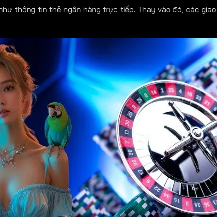
hư thông tin thẻ ngân hàng trực tiếp. Thay vào đó, các gia