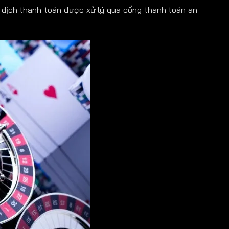
o dịch thanh toán được xử lý qua cổng thanh toán an