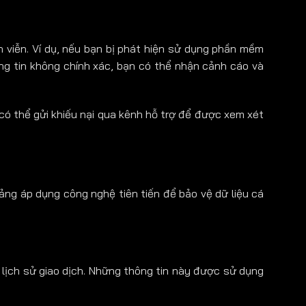
 viễn. Ví dụ, nếu bạn bị phát hiện sử dụng phần mềm
ông tin không chính xác, bạn có thể nhận cảnh cáo và
có thể gửi khiếu nại qua kênh hỗ trợ để được xem xét
ảng áp dụng công nghệ tiên tiến để bảo vệ dữ liệu cá
à lịch sử giao dịch. Những thông tin này được sử dụng