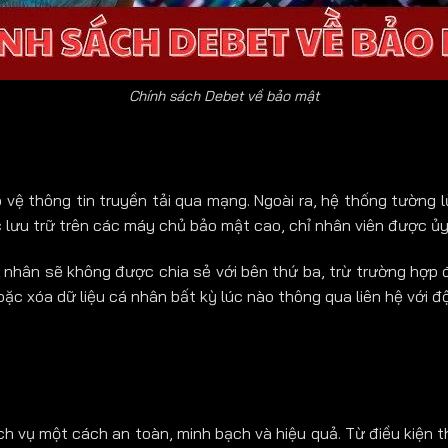
Chính sách Debet về bảo mật
vệ thông tin truyền tải qua mạng. Ngoài ra, hệ thống tường l
c lưu trữ trên các máy chủ bảo mật cao, chỉ nhân viên được ủy
á nhân sẽ không được chia sẻ với bên thứ ba, trừ trường hợp 
 xóa dữ liệu cá nhân bất kỳ lúc nào thông qua liên hệ với đội
h vụ một cách an toàn, minh bạch và hiệu quả. Từ điều kiện th