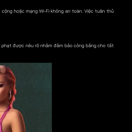
ng cộng hoặc mạng Wi-Fi không an toàn. Việc tuân thủ
nh phạt được nêu rõ nhằm đảm bảo công bằng cho tất