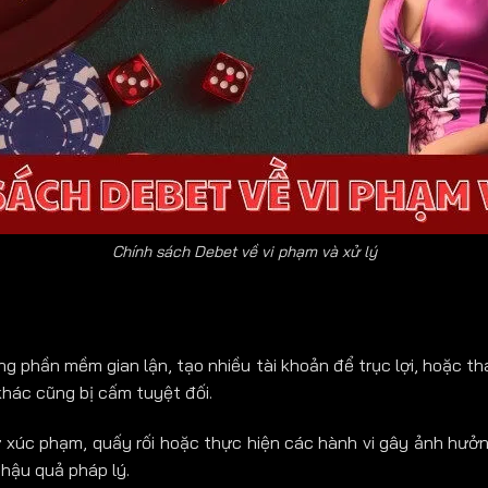
Chính sách Debet về vi phạm và xử lý
phần mềm gian lận, tạo nhiều tài khoản để trục lợi, hoặc tha
khác cũng bị cấm tuyệt đối.
xúc phạm, quấy rối hoặc thực hiện các hành vi gây ảnh hưởng
hậu quả pháp lý.