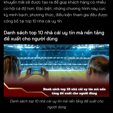
khuyến mãi sẽ được tạo ra để giúp khách hàng có nhiều
cơ hội cá độ hơn. Đặc biệt, những chương trình này cực
kỳ minh bạch, phương thức, điều kiện tham gia đều được
công bố tại top 10 nhà cái uy tín.
Danh sách top 10 nhà cái uy tín mà nền tảng
đề xuất cho người dùng
Danh sách top 10 nhà cái uy tín mà nền tảng đề xuất cho
người dùng