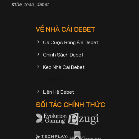
#the_thao_debet
VỀ NHÀ CÁI DEBET
Cá Cược Bóng Đá Debet
Chính Sách Debet
Kèo Nhà Cái Debet
Top 10 Nhà Cái Uy Tín
Liên Hệ Debet
ĐỐI TÁC CHÍNH THỨC