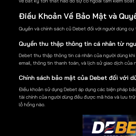
về bất kỳ tổn thất nào do sự cố ngoài tầm kiểm soát 
Điều Khoản Về Bảo Mật và Quy
Quyền và chính sách củ Debet đối với người dùng cụ 
Quyền thu thập thông tin cá nhân từ ng
Debet thu thập thông tin cá nhân của người dùng khi 
email, thông tin thanh toán, và lịch sử giao dịch của
Chính sách bảo mật của Debet đối với d
Điều khoản sử dụng Debet áp dụng các biện pháp bảo m
tài chính của người dùng đều được mã hóa và lưu tr
lỗ hổng nào.