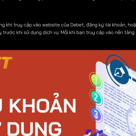
g khi truy cập vào website của Debet, đăng ký tài khoản, ho
 trước khi sử dụng dịch vụ. Mỗi khi bạn truy cập vào nền tảng