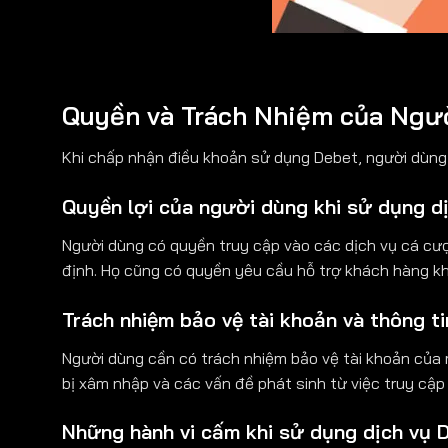
Quyền và Trách Nhiệm của Ngư
Khi chấp nhận điều khoản sử dụng Debet, người dùng c
Quyền lợi của người dùng khi sử dụng d
Người dùng có quyền truy cập vào các dịch vụ cá cượ
định. Họ cũng có quyền yêu cầu hỗ trợ khách hàng khi
Trách nhiệm bảo vệ tài khoản và thông ti
Người dùng cần có trách nhiệm bảo vệ tài khoản của m
bị xâm nhập và các vấn đề phát sinh từ việc truy cập 
Những hành vi cấm khi sử dụng dịch vụ 