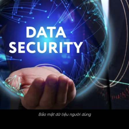
Bảo mật dữ liệu người dùng