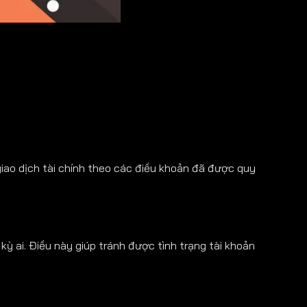
giao dịch tài chính theo các điều khoản đã được quy
ỳ ai. Điều này giúp tránh được tình trạng tài khoản