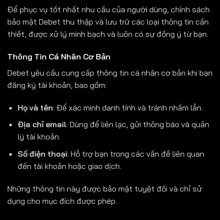
Để phục vụ tốt nhất nhu cầu của người dùng, chính sách
bảo mật Debet thu thập và lưu trữ các loại thông tin cần
thiết, được xử lý minh bạch và luôn có sự đồng ý từ bạn.
Thông Tin Cá Nhân Cơ Bản
Debet yêu cầu cung cấp thông tin cá nhân cơ bản khi bạn
đăng ký tài khoản, bao gồm:
Họ và tên
: Để xác minh danh tính và tránh nhầm lẫn.
Địa chỉ email
: Dùng để liên lạc, gửi thông báo và quản
lý tài khoản.
Số điện thoại
: Hỗ trợ bạn trong các vấn đề liên quan
đến tài khoản hoặc giao dịch.
Những thông tin này được bảo mật tuyệt đối và chỉ sử
dụng cho mục đích được phép.