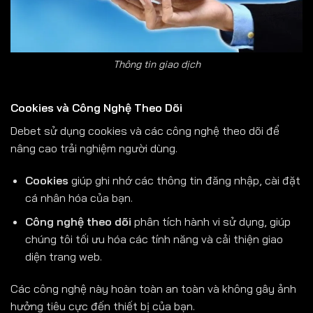
Thông tin giao dịch
Cookies và Công Nghệ Theo Dõi
Debet sử dụng cookies và các công nghệ theo dõi để
nâng cao trải nghiệm người dùng.
Cookies
giúp ghi nhớ các thông tin đăng nhập, cài đặt
cá nhân hóa của bạn.
Công nghệ theo dõi
phân tích hành vi sử dụng, giúp
chúng tôi tối ưu hóa các tính năng và cải thiện giao
diện trang web.
Các công nghệ này hoàn toàn an toàn và không gây ảnh
hưởng tiêu cực đến thiết bị của bạn.