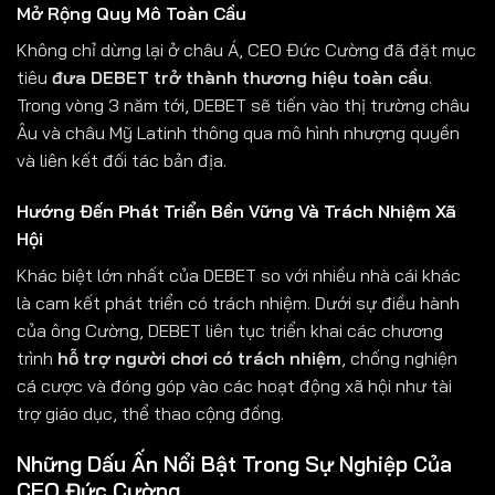
Mở Rộng Quy Mô Toàn Cầu
Không chỉ dừng lại ở châu Á, CEO Đức Cường đã đặt mục
tiêu
đưa DEBET trở thành thương hiệu toàn cầu
.
Trong vòng 3 năm tới, DEBET sẽ tiến vào thị trường châu
Âu và châu Mỹ Latinh thông qua mô hình nhượng quyền
và liên kết đối tác bản địa.
Hướng Đến Phát Triển Bền Vững Và Trách Nhiệm Xã
Hội
Khác biệt lớn nhất của DEBET so với nhiều nhà cái khác
là cam kết phát triển có trách nhiệm. Dưới sự điều hành
của ông Cường, DEBET liên tục triển khai các chương
trình
hỗ trợ người chơi có trách nhiệm
, chống nghiện
cá cược và đóng góp vào các hoạt động xã hội như tài
trợ giáo dục, thể thao cộng đồng.
Những Dấu Ấn Nổi Bật Trong Sự Nghiệp Của
CEO Đức Cường