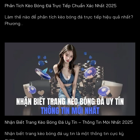
Phân Tích Kèo Bóng Đá Trực Tiếp Chuẩn Xác Nhất 2025
Làm thế nào để phân tích kèo bóng đá trực tiếp hiệu quả nhất?
Phương...
Nhận Biết Trang Kèo Bóng Đá Uy Tín – Thông Tin Mới Nhất 2025
Nhận biết trang kèo bóng đá uy tin là một thông tin cực kỳ
quan...