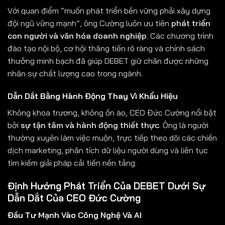
Với quan điểm “muốn phát triển bền vững phải xây dựng
đội ngũ vững mạnh”, ông Cường luôn ưu tiên
phát triển
con người và văn hóa doanh nghiệp
. Các chương trình
đào tạo nội bộ, cơ hội thăng tiến rõ ràng và chính sách
thưởng minh bạch đã giúp DEBET giữ chân được những
nhân sự chất lượng cao trong ngành.
Dẫn Dắt Bằng Hành Động Thay Vì Khẩu Hiệu
Không khoa trương, không ồn ào, CEO Đức Cường nổi bật
bởi
sự tận tâm và hành động thiết thực
. Ông là người
thường xuyên làm việc muộn, trực tiếp theo dõi các chiến
dịch marketing, phân tích dữ liệu người dùng và liên tục
tìm kiếm giải pháp cải tiến nền tảng.
Định Hướng Phát Triển Của DEBET Dưới Sự
Dẫn Dắt Của CEO Đức Cường
Đầu Tư Mạnh Vào Công Nghệ Và AI