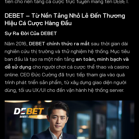
tiên cho nền tảng cá cược trực tuyến mang tên DEBET.
DEBET – Từ Nền Tảng Nhỏ Lẻ Đến Thương
Hiệu Cá Cược Hàng Đầu
Sự Ra Đời Của DEBET
Năm 2016,
DEBET chính thức ra mắt
sau thời gian dài
nghiên cứu thị trường và thử nghiệm hệ thống. Mục tiêu
ban đầu là tạo ra một nền tảng
an toàn, minh bạch và
dễ sử dụng
cho người chơi cá cược thể thao và casino
online. CEO Đức Cường đã trực tiếp tham gia vào quá
trình phát triển sản phẩm, từ xây dựng giao diện người
dùng, tối ưu UX/UI cho đến vận hành hệ thống server.