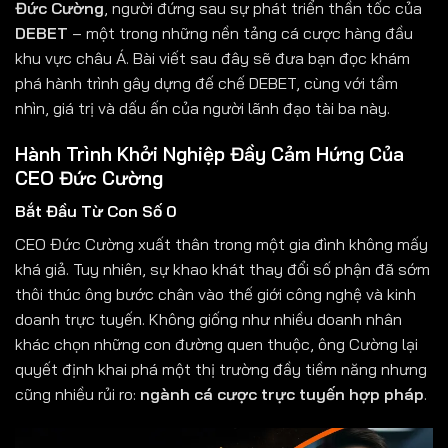
Đức Cường
, người đứng sau sự phát triển thần tốc của
DEBET
– một trong những nền tảng cá cược hàng đầu
khu vực châu Á. Bài viết sau đây sẽ đưa bạn đọc khám
phá hành trình gây dựng đế chế DEBET, cùng với tầm
nhìn, giá trị và dấu ấn của người lãnh đạo tài ba này.
Hành Trình Khởi Nghiệp Đầy Cảm Hứng Của
CEO Đức Cường
Bắt Đầu Từ Con Số 0
CEO Đức Cường xuất thân trong một gia đình không mấy
khá giả. Tuy nhiên, sự khao khát thay đổi số phận đã sớm
thôi thúc ông bước chân vào thế giới công nghệ và kinh
doanh trực tuyến. Không giống như nhiều doanh nhân
khác chọn những con đường quen thuộc, ông Cường lại
quyết định khai phá một thị trường đầy tiềm năng nhưng
cũng nhiều rủi ro:
ngành cá cược trực tuyến hợp pháp
.