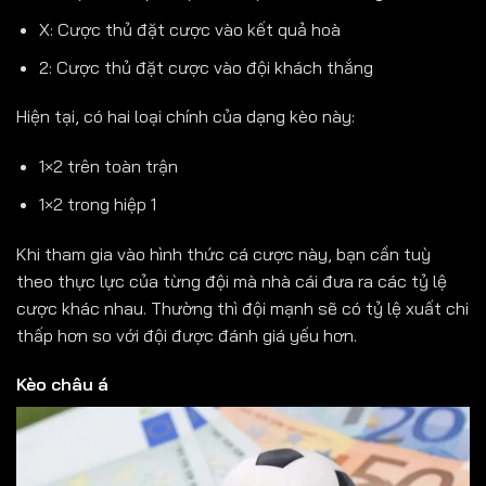
X: Cược thủ đặt cược vào kết quả hoà
2: Cược thủ đặt cược vào đội khách thắng
Hiện tại, có hai loại chính của dạng kèo này:
1×2 trên toàn trận
1×2 trong hiệp 1
Khi tham gia vào hình thức cá cược này, bạn cần tuỳ
theo thực lực của từng đội mà nhà cái đưa ra các tỷ lệ
cược khác nhau. Thường thì đội mạnh sẽ có tỷ lệ xuất chi
thấp hơn so với đội được đánh giá yếu hơn.
Kèo châu á