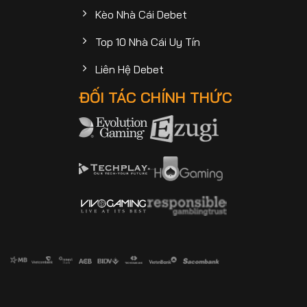
Kèo Nhà Cái Debet
Top 10 Nhà Cái Uy Tín
Liên Hệ Debet
ĐỐI TÁC CHÍNH THỨC