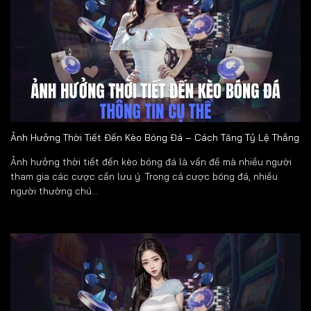
Ảnh Hưởng Thời Tiết Đến Kèo Bóng Đá – Cách Tăng Tỷ Lệ Thắng
Ảnh hưởng thời tiết đến kèo bóng đá là vấn đề mà nhiều người
tham gia các cược cần lưu ý. Trong cá cược bóng đá, nhiều
người thường chú...