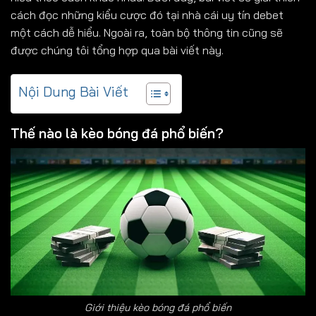
cách đọc những kiểu cược đó tại nhà cái uy tín debet
một cách dễ hiểu. Ngoài ra, toàn bộ thông tin cũng sẽ
được chúng tôi tổng hợp qua bài viết này.
Nội Dung Bài Viết
Thế nào là kèo bóng đá phổ biến?
Giới thiệu kèo bóng đá phổ biến