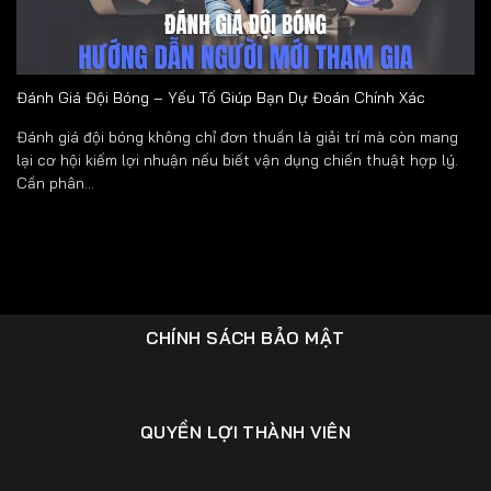
Đánh Giá Đội Bóng – Yếu Tố Giúp Bạn Dự Đoán Chính Xác
Đánh giá đội bóng không chỉ đơn thuần là giải trí mà còn mang
lại cơ hội kiếm lợi nhuận nếu biết vận dụng chiến thuật hợp lý.
Cần phân...
CHÍNH SÁCH BẢO MẬT
QUYỀN LỢI THÀNH VIÊN