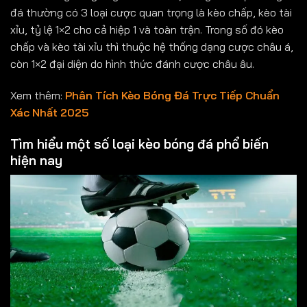
đá thường có 3 loại cược quan trọng là kèo chấp, kèo tài
xỉu, tỷ lệ 1×2 cho cả hiệp 1 và toàn trận. Trong số đó kèo
chấp và kèo tài xỉu thì thuộc hệ thống dạng cược châu á,
còn 1×2 đại diện do hình thức đánh cược châu âu.
Xem thêm:
Phân Tích Kèo Bóng Đá Trực Tiếp Chuẩn
Xác Nhất 2025
Tìm hiểu một số loại kèo bóng đá phổ biến
hiện nay