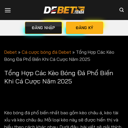
Chuyển
đến
nội
dung
ĐĂNG NHẬP
ĐĂNG KÝ
Debet
»
Cá cược bóng đá Debet
»
Tổng Hợp Các Kèo
Bóng Đá Phổ Biến Khi Cá Cược Năm 2025
Tổng Hợp Các Kèo Bóng Đá Phổ Biến
Khi Cá Cược Năm 2025
Kèo bóng đá phổ biến nhất bao gồm kèo châu á, kèo tài
xỉu và kèo châu âu. Mỗi loại kèo này sẽ được hiển thị và
hiểu theo cách khác nhau. Dưới đây, bài viết sẽ giải thích