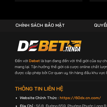
Bóng đá: Là môn thể thao được yêu th
và FIFA World Cup.
Bóng rổ: Cung cấp tỷ lệ cược hấp dẫn
CHÍNH SÁCH BẢO MẬT
QUYỀ
Tennis: Bao gồm các giải Grand Slam
Esports
: Hỗ trợ các tựa game nổi tiế
2. Tỷ lệ cược cạnh tranh
Debet nổi bật v
chấp, cược tổng số bàn thắng, cược hiệp 
Đến với
Debet
là bạn đang đến với thế giới của sự 
3. Cập nhật thông tin trận đấu liên tục
De
mang lại. Tận hưởng thế giới cá cược online chất lượ
được cấp phép bởi Cơ quan uy tín hàng đầu khu vực 
Thời gian, địa điểm thi đấu.
Kết quả trực tiếp (live score).
THÔNG TIN LIÊN HỆ
Phân tích phong độ và thống kê đội b
Website Chính Thức :
https://60dx.cn.com/
4. Công nghệ cá cược hiện đại
Địa Chỉ :
Số 8, Đường 659, Phường Phước Long B, 