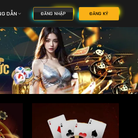
G DẪN
ĐĂNG NHẬP
ĐĂNG KÝ