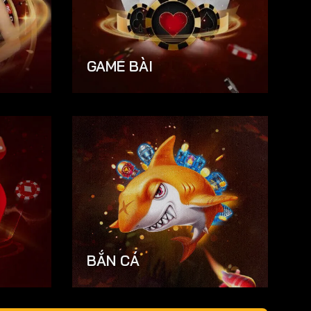
GAME BÀI
BẮN CÁ