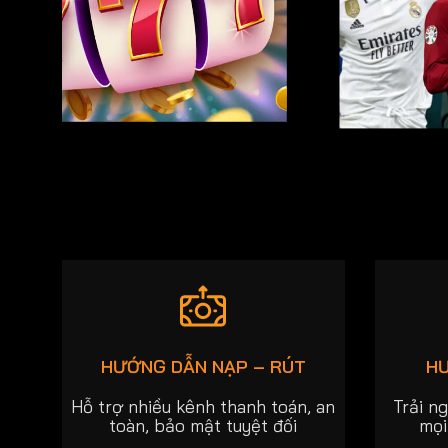
Các Trò Chơi Cá Cược N
Debet cung cấp nhiều thể loại trò chơi, p
thể bỏ qua khi tham gia Debet.
Thể Thao Đẳng Cấp
HƯỚNG DẪN NẠP – RÚT
HƯ
Debet mang đến cho người chơi các môn t
bóng đá, bóng rổ, tennis, đến đua xe… đ
Hỗ trợ nhiều kênh thanh toán, an
Trải n
toàn, bảo mật tuyệt đối
mọi
1. Đa dạng môn thể thao
Debet hỗ trợ cá