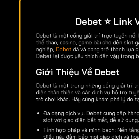
Debet ⭐️ Link
Debet là một cổng giải trí trực tuyến nổ
thể thao, casino, game bài cho đến slot 
nghiệp,
Debet
đã và đang trở thành lựa c
Debet lại được yêu thích đến vậy trong bà
Giới Thiệu Về Debet
Debet là một trong những cổng giải trí tr
diện thân thiện và các dịch vụ hỗ trợ tuy
trò chơi khác. Hãy cùng khám phá lý do tạ
Đa dạng dịch vụ
: Debet cung cấp hàng 
slot với giao diện bắt mắt, dễ sử dụng.
Tính hợp pháp và minh bạch
: Nền tản
Điều này đảm bảo mọi giao dịch và hoạ