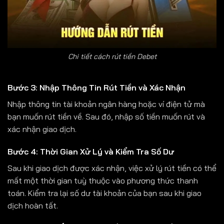
Chi tiết cách rút tiền Debet
Bước 3: Nhập Thông Tin Rút Tiền và Xác Nhận
Nhập thông tin tài khoản ngân hàng hoặc ví điện tử mà
bạn muốn rút tiền về. Sau đó, nhập số tiền muốn rút và
xác nhận giao dịch.
Bước 4: Thời Gian Xử Lý và Kiểm Tra Số Dư
Sau khi giao dịch được xác nhận, việc xử lý rút tiền có thể
mất một thời gian tuỳ thuộc vào phương thức thanh
toán. Kiểm tra lại số dư tài khoản của bạn sau khi giao
dịch hoàn tất.