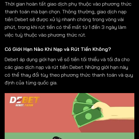
Thời gian hoàn tất giao dịch phụ thuộc vào phương thức
thanh toán mà bạn chọn. Thông thường, giao dịch nạp
tiền Debet sẽ được xử lý nhanh chóng trong vòng vài
phút, trong khi rút tiền có thể mất từ 1 đến 3 ngày làm
việc tuỳ thuộc vào phương thức rút.
Có Giới Hạn Nào Khi Nạp và Rút Tiền Không?
Debet áp dụng giới hạn về số tiền tối thiểu và tối đa cho
các giao dịch nạp và rút tiền Debet. Những giới hạn này
có thể thay đổi tùy theo phương thức thanh toán và quy
định của từng quốc gia.