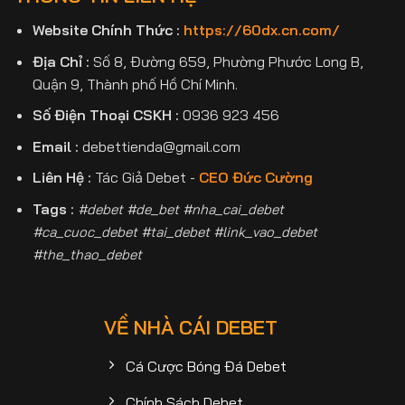
Website Chính Thức :
https://60dx.cn.com/
Địa Chỉ :
Số 8, Đường 659, Phường Phước Long B,
Quận 9, Thành phố Hồ Chí Minh.
Số Điện Thoại CSKH :
0936 923 456
Email :
debettienda@gmail.com
Liên Hệ :
Tác Giả Debet -
CEO Đức Cường
Tags :
#debet #de_bet #nha_cai_debet
#ca_cuoc_debet #tai_debet #link_vao_debet
#the_thao_debet
VỀ NHÀ CÁI DEBET
Cá Cược Bóng Đá Debet
Chính Sách Debet