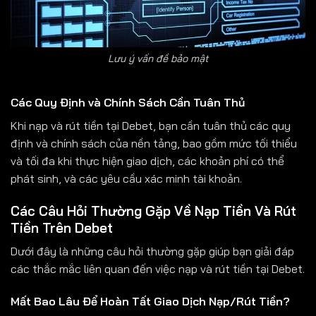
Lưu ý vấn đề bảo mật
Các Quy Định và Chính Sách Cần Tuân Thủ
Khi nạp và rút tiền tại Debet, bạn cần tuân thủ các quy
định và chính sách của nền tảng, bao gồm mức tối thiểu
và tối đa khi thực hiện giao dịch, các khoản phí có thể
phát sinh, và các yêu cầu xác minh tài khoản.
Các Câu Hỏi Thường Gặp Về Nạp Tiền Và Rút
Tiền Trên Debet
Dưới đây là những câu hỏi thường gặp giúp bạn giải đáp
các thắc mắc liên quan đến việc nạp và rút tiền tại Debet.
Mất Bao Lâu Để Hoàn Tất Giao Dịch Nạp/Rút Tiền?