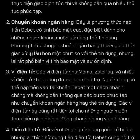
thực hiện giao dịch tức thì và không cần quá nhiều thủ
tục phức tạp.
Chuyển khoản ngân hàng
: Đây là phương thức nạp
tiền Debet có tính bảo mật cao, đặc biệt dành cho
những người không muốn sử dụng thẻ tín dụng.
Phương thức chuyển khoản ngân hàng thường có thời
gian xử lý lâu hơn một chút so với thẻ tín dụng, nhưng
lại rất phổ biến vì tính bảo mật và sự ổn định.
Ví điện tử
: Các ví điện tử như Momo, ZaloPay, và nhiều
ví điện tử khác cũng được Debet hỗ trợ. Người dùng có
thể nạp tiền vào tài khoản Debet một cách nhanh
chóng mà không cần thông qua các bước phức tạp
như chuyển khoản ngân hàng hay thẻ tín dụng. Các ví
điện tử này cũng rất tiện lợi cho những người muốn
thực hiện giao dịch di động nhanh chóng và dễ dàng.
Tiền điện tử
: Đối với những người dùng quốc tế hoặc
những ai thích sử dụng tiền điện tử, Debet cũng hỗ trợ