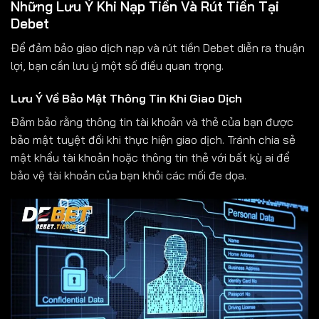
Những Lưu Ý Khi Nạp Tiền Và Rút Tiền Tại
Debet
Để đảm bảo giao dịch nạp và rút tiền Debet diễn ra thuận
lợi, bạn cần lưu ý một số điều quan trọng.
Lưu Ý Về Bảo Mật Thông Tin Khi Giao Dịch
Đảm bảo rằng thông tin tài khoản và thẻ của bạn được
bảo mật tuyệt đối khi thực hiện giao dịch. Tránh chia sẻ
mật khẩu tài khoản hoặc thông tin thẻ với bất kỳ ai để
bảo vệ tài khoản của bạn khỏi các mối đe dọa.