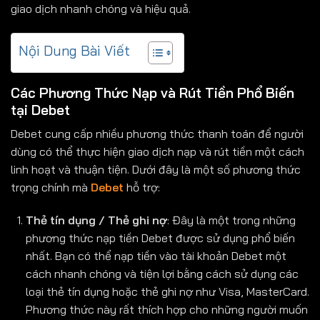
giao dịch nhanh chóng và hiệu quả.
Nội Dung Bài Viết
Các Phương Thức Nạp và Rút Tiền Phổ Biến
tại Debet
Debet cung cấp nhiều phương thức thanh toán để người
dùng có thể thực hiện giao dịch nạp và rút tiền một cách
linh hoạt và thuận tiện. Dưới đây là một số phương thức
trọng chính mà
Debet
hỗ trợ:
Thẻ tín dụng / Thẻ ghi nợ
: Đây là một trong những
phương thức nạp tiền Debet được sử dụng phổ biến
nhất. Bạn có thể nạp tiền vào tài khoản Debet một
cách nhanh chóng và tiện lợi bằng cách sử dụng các
loại thẻ tín dụng hoặc thẻ ghi nợ như Visa, MasterCard.
Phương thức này rất thích hợp cho những người muốn