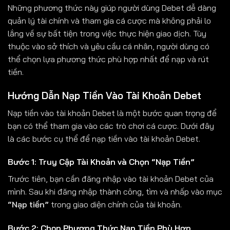
Những phương thức này giúp người dùng Debet dễ dàng
quản lý tài chính và tham gia cá cược mà không phải lo
lắng về sự bất tiện trong việc thực hiện giao dịch. Tùy
thuộc vào sở thích và yêu cầu cá nhân, người dùng có
thể chọn lựa phương thức phù hợp nhất để nạp và rút
tiền.
Hướng Dẫn Nạp Tiền Vào Tài Khoản Debet
Nạp tiền vào tài khoản Debet là một bước quan trọng để
bạn có thể tham gia vào các trò chơi cá cược. Dưới đây
là các bước cụ thể để nạp tiền vào tài khoản Debet.
Bước 1: Truy Cập Tài Khoản và Chọn “Nạp Tiền”
Trước tiên, bạn cần đăng nhập vào tài khoản Debet của
mình. Sau khi đăng nhập thành công, tìm và nhấp vào mục
“Nạp tiền”
trong giao diện chính của tài khoản.
Bước 2: Chọn Phương Thức Nạp Tiền Phù Hợp