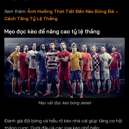
Xem thêm:
Ảnh Hưởng Thời Tiết Đến Kèo Bóng Đá –
Cách Tăng Tỷ Lệ Thắng
Mẹo đọc kèo để nâng cao tỷ lệ thắng
Mẹo vặt đọc kèo bóng debet
Đánh giá đội bóng và hiểu rõ kèo nhà cái giúp tăng cơ hội
thắng cược. Dưới đây là các loại kèo phổ biến: