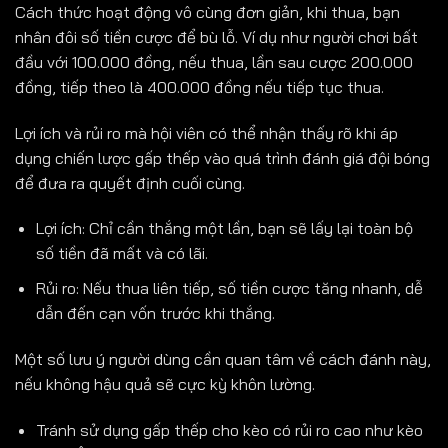
Cách thức hoạt động vô cùng đơn giản, khi thua, bạn
nhân đôi số tiền cược để bù lỗ. Ví dụ như người chơi bất
đầu với 100.000 đồng, nếu thua, lần sau cược 200.000
đồng, tiếp theo là 400.000 đồng nếu tiếp tục thua.
Lợi ích và rủi ro mà hội viên có thể nhận thấy rõ khi áp
dụng chiến lược gấp thếp vào quá trình đánh giá đội bóng
để đưa ra quyết định cuối cùng.
Lợi ích: Chỉ cần thắng một lần, bạn sẽ lấy lại toàn bộ
số tiền đã mất và có lãi.
Rủi ro: Nếu thua liên tiếp, số tiền cược tăng nhanh, dễ
dẫn đến cạn vốn trước khi thắng.
Một số lưu ý người dùng cần quan tâm về cách đánh này,
nếu không hậu quả sẽ cực kỳ khôn lường.
Tránh sử dụng gấp thếp cho kèo có rủi ro cao như kèo