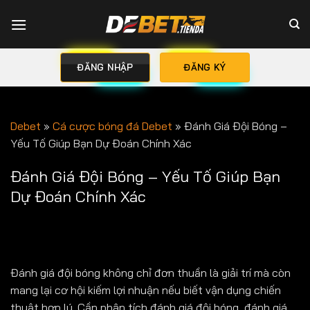
Chuyển
đến
nội
dung
ĐĂNG NHẬP
ĐĂNG KÝ
Debet
»
Cá cược bóng đá Debet
»
Đánh Giá Đội Bóng –
Yếu Tố Giúp Bạn Dự Đoán Chính Xác
Đánh Giá Đội Bóng – Yếu Tố Giúp Bạn
Dự Đoán Chính Xác
Đánh giá đội bóng không chỉ đơn thuần là giải trí mà còn
mang lại cơ hội kiếm lợi nhuận nếu biết vận dụng chiến
thuật hợp lý. Cần phân tích đánh giá đội bóng, đánh giá