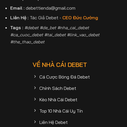
Email :
debettienda@gmail.com
Liên Hệ :
Tác Giả Debet -
CEO Đức Cường
Tags :
#debet #de_bet #nha_cai_debet
#ca_cuoc_debet #tai_debet #link_vao_debet
#the_thao_debet
VỀ NHÀ CÁI DEBET
Cá Cược Bóng Đá Debet
Chính Sách Debet
Kèo Nhà Cái Debet
Top 10 Nhà Cái Uy Tín
Liên Hệ Debet