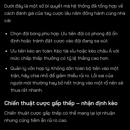
Dưới đây là một số bí quyết mà hệ thống đã tổng hợp về
cách đánh giá của tay cược lâu năm đồng hành cùng nhà
cái:
Chọn đội bóng phù hợp: Ưu tiên đội có phong độ ổn
định hoặc tránh đặt cược vào đội đang sa sút.
Ưu tiên kèo an toàn: Kèo tài xỉu hoặc kèo châu Á với
mức chấp thấp thưởng có tỷ lệ thắng cao hơn.
Quản lý vốn hợp lý: Không dồn toàn bộ tiền vào một
trận, hãy chia nhỏ để giảm thiểu rủi ro. Lỗi sai của
người mới thường hay bỏ hết trứng vào một rổ nên sẽ
thua rất nhanh.
Chiến thuật cược gấp thếp – nhận định kèo
Chiến thuật cược gấp thếp có thể mang lại lợi nhuận
nhưng cũng tiềm ẩn rủi ro cao.