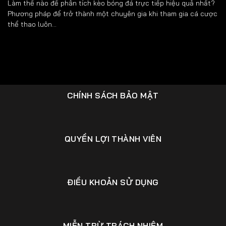
Làm thế nào để phân tích kèo bóng đá trực tiếp hiệu quả nhất?
Phương pháp để trở thành một chuyên gia khi tham gia cá cược
thể thao luôn...
CHÍNH SÁCH BẢO MẬT
QUYỀN LỢI THÀNH VIÊN
ĐIỀU KHOẢN SỬ DỤNG
MIỄN TRỪ TRÁCH NHIỆM