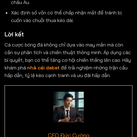
châu Âu.
Xác định số vốn có thể chấp nhận mất để tránh bị
cuốn vào chuỗi thua kéo dài.
Lời kết
Cá cược bóng đá không chỉ dựa vào may mắn mà còn
cần sự phân tích và chiến thuật thông minh. Áp dụng các
bí quyết, bạn có thể tăng cơ hội chiến thắng lên cao. Hãy
khám phá
nhà cái debet
để trải nghiệm những trận cầu
hấp dẫn, tỷ lệ kèo cạnh tranh và ưu đãi hấp dẫn.
CEO Đức Cường