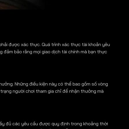
phải được xác thực. Quá trình xác thực tài khoản yêu
 đảm bảo rằng mọi giao dịch tài chính mà bạn thực
 thưởng. Những điều kiện này có thể bao gồm số vòng
 trạng người chơi tham gia chỉ để nhận thưởng mà
đầy đủ các yêu cầu được quy định trong khoảng thời