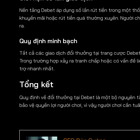
Nền tảng Debet áp dụng số lần rút tiền trong một thố
khuyến mãi hoặc rút tiền quá thường xuyên. Người chơ
ra.
Quy định minh bạch
Tất cả các giao dịch đổi thưởng tại trang cược Debet
Trong trường hợp xảy ra tranh chấp hoặc có vấn đề l
trợ nhanh nhất.
Tổng kết
Quy định về đổi thưởng tại Debet là một bộ nguyên tắ
bảo vệ quyền lợi người chơi, vì vậy người chơi cần tu