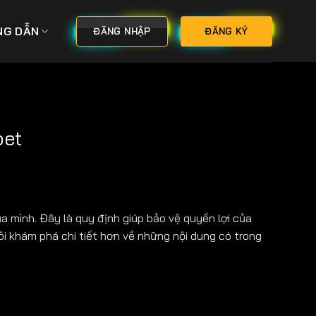
G DẪN
ĐĂNG NHẬP
ĐĂNG KÝ
bet
a mình. Đây là quy định giúp bảo vệ quyền lợi của
ôi khám phá chi tiết hơn về những nội dung có trong