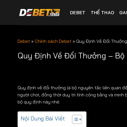
Chuyển
đến
DEBET
THỂ THAO
GA
nội
dung
Debet
»
Chính sách Debet
»
Quy Định Về Đổi Thưởng
Quy Định Về Đổi Thưởng – Bộ 
Quy định về đổi thưởng là bộ nguyên tắc liên quan đế
người chơi, đồng thời duy trì tính công bằng và minh
bộ quy định này nhé.
Nội Dung Bài Viết