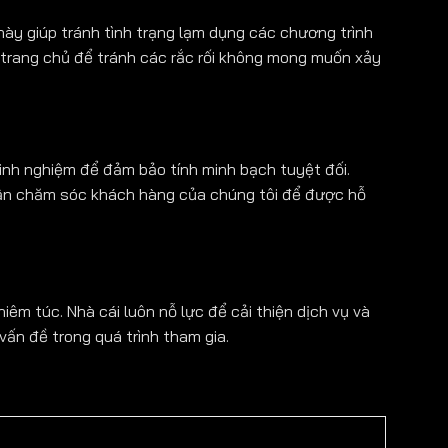
này giúp tránh tình trạng lạm dụng các chương trình
n trang chủ để tránh các rắc rối không mong muốn xảy
kinh nghiệm để đảm bảo tính minh bạch tuyệt đối.
 phận chăm sóc khách hàng của chúng tôi để được hỗ
êm túc. Nhà cái luôn nỗ lực để cải thiện dịch vụ và
vấn đề trong quá trình tham gia.