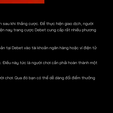
h sau khi thắng cược. Để thực hiện giao dịch, người
Hiện nay trang cược Debet cung cấp rất nhiều phương
oản tại Debet vào tài khoản ngân hàng hoặc ví điện tử
 Điều này tức là người chơi cần phải hoàn thành một
ười chơi. Qua đó bạn có thể dễ dàng đổi điểm thưởng