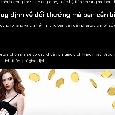
thành trong thời gian quy định, toàn bộ tiền thưởng mà bạn tí
uy định về đổi thưởng mà bạn cần b
ùng rõ ràng và chi tiết, nhưng bạn vẫn cần phải lưu ý một số
ựa chọn mà sẽ có các khoản phí giao dịch khác nhau. Ví dụ, n
 tính thêm phí giao dịch.