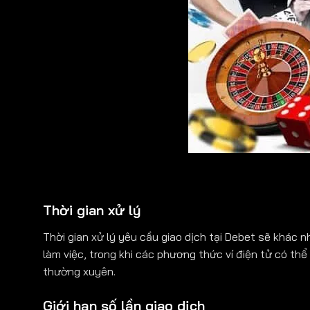
Thời gian xử lý
Thời gian xử lý yêu cầu giao dịch tại Debet sẽ khác
làm việc, trong khi các phương thức ví điện tử có thể
thường xuyên.
Giới hạn số lần giao dịch