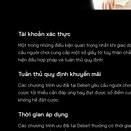
Tài khoản xác thực
Một trong những điều kiện quan trọng nhất khi giao d
cầu người chơi cung cấp một số giấy tờ tùy thân ch
hiện đều hợp pháp và tuân thủ quy định.
Tuân thủ quy định khuyến mãi
Các chương trình ưu đãi tại Debet yêu cầu người chơ
cược tối thiểu cần đáp ứng hay đạt được số điểm cượ
không hề đặt cược.
Thời gian áp dụng
Các chương trình ưu đãi tại Debet thường có thời gi