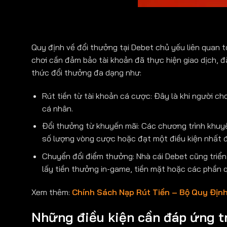
Quy định về đổi thưởng tại Debet chủ yếu liên quan t
chơi cần đảm bảo tài khoản đã thực hiện giao dịch,
thức đổi thưởng đa dạng như:
Rút tiền từ tài khoản cá cược: Đây là khi người ch
cá nhân.
Đổi thưởng từ khuyến mãi: Các chương trình khuyế
số lượng vòng cược hoặc đạt một điều kiện nhất đ
Chuyển đổi điểm thưởng: Nhà cái Debet cũng triển
lấy tiền thưởng in-game, tiền mặt hoặc các phần 
Xem thêm:
Chính Sách Nạp Rút Tiền – Bộ Quy Định
Những điều kiện cần đáp ứng t