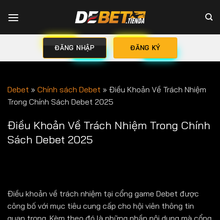
Chuyển
đến
nội
dung
ĐĂNG NHẬP
ĐĂNG KÝ
Debet
»
Chính sách Debet
»
Điều Khoản Về Trách Nhiệm
Trong Chính Sách Debet 2025
Điều Khoản Về Trách Nhiệm Trong Chính
Sách Debet 2025
Điều khoản về trách nhiệm tại cổng game Debet được
công bố với mục tiêu cung cấp cho hội viên thông tin
quan trọng. Kèm theo đó là những phần nội dung mà cổng