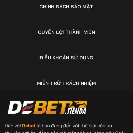
CHÍNH SÁCH BẢO MẬT
QUYỀN LỢI THÀNH VIÊN
ĐIỀU KHOẢN SỬ DỤNG
MIỄN TRỪ TRÁCH NHIỆM
Đến với
Debet
là bạn đang đến với thế giới của sự
chuyên nghiệp, đẳng cấp mà một nhà cái hàng đầu Châu