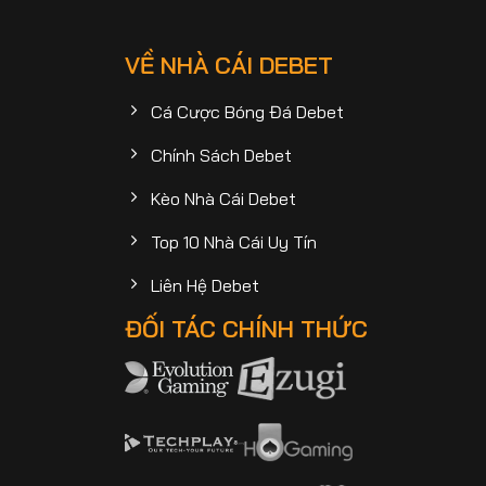
VỀ NHÀ CÁI DEBET
Cá Cược Bóng Đá Debet
Chính Sách Debet
Kèo Nhà Cái Debet
Top 10 Nhà Cái Uy Tín
Liên Hệ Debet
ĐỐI TÁC CHÍNH THỨC