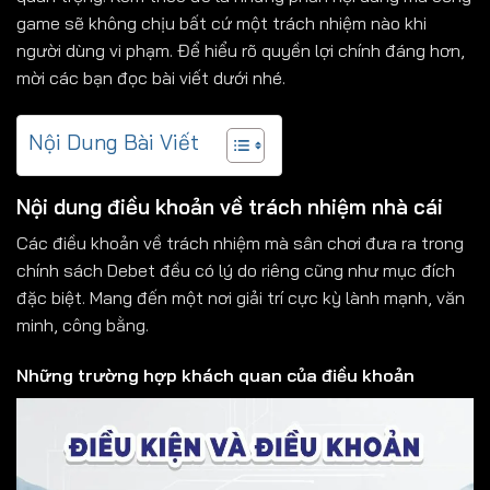
game sẽ không chịu bất cứ một trách nhiệm nào khi
người dùng vi phạm. Để hiểu rõ quyền lợi chính đáng hơn,
mời các bạn đọc bài viết dưới nhé.
Nội Dung Bài Viết
Nội dung điều khoản về trách nhiệm nhà cái
Các điều khoản về trách nhiệm mà sân chơi đưa ra trong
chính sách Debet đều có lý do riêng cũng như mục đích
đặc biệt. Mang đến một nơi giải trí cực kỳ lành mạnh, văn
minh, công bằng.
Những trường hợp khách quan của điều khoản