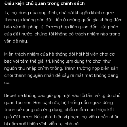
Điều kiện chủ quan trong chính sách
Tại nội dung của quy định, nhà cái khuyến khích người
tham gia không nên đặt tiền ở những quốc gia không đảm
bảo về mặt pháp lý. Trường hợp liên quan đến luật pháp
của đất nước, chúng tôi không có trách nhiệm nào trong
vấn đề này.
Miễn trách nhiệm của hệ thống đòi hỏi hội viên chơi cờ
bạc với tâm thế giải trí, không lạm dụng trò chơi như
nguồn thu nhập chính thống. Tránh trường hợp biến sân
chơi thành nguyên nhân để xảy ra mất mát không đáng
có.
Debet sẽ không bao giờ góp mặt vào lỗi lầm với lý do chủ
quan tạo nên. Bên cạnh đó, hệ thống cần người dùng
tránh sử dụng các ứng dụng, phần mềm can thiệp kết
quả đặt cược. Nếu phát hiện vi phạm, hội viên chắc chắn
bị cấm xuất hiện vĩnh viễn tại nhà cái.