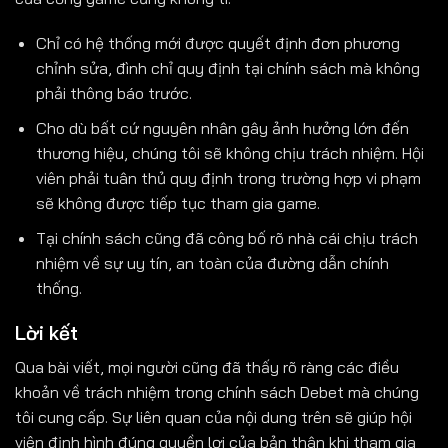
Chỉ có hệ thống mới được quyết định đơn phương
chỉnh sửa, đình chỉ quy định tại chính sách mà không
phải thông báo trước.
Cho dù bất cứ nguyên nhân gây ảnh hưởng lớn đến
thương hiệu, chúng tôi sẽ không chịu trách nhiệm. Hội
viên phải tuân thủ quy định trong trường hợp vi phạm
sẽ không được tiếp tục tham gia game.
Tại chính sách cũng đã công bố rõ nhà cái chịu trách
nhiệm về sự uy tín, an toàn của đường dẫn chính
thống.
Lời kết
Qua bài viết, mọi người cũng đã thấy rõ ràng các điều
khoản về trách nhiệm trong chính sách Debet mà chúng
tôi cung cấp. Sự liên quan của nội dung trên sẽ giúp hội
viên định hình đúng quyền lợi của bản thân khi tham gia