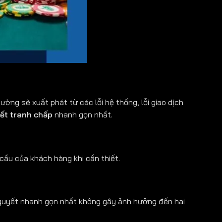
ường sẽ xuất phát từ các lỗi hệ thống, lỗi giao dịch
yết tranh chấp
nhanh gọn nhất.
ầu của khách hàng khi cần thiết.
i quyết nhanh gọn nhất không gây ảnh hưởng đến hai