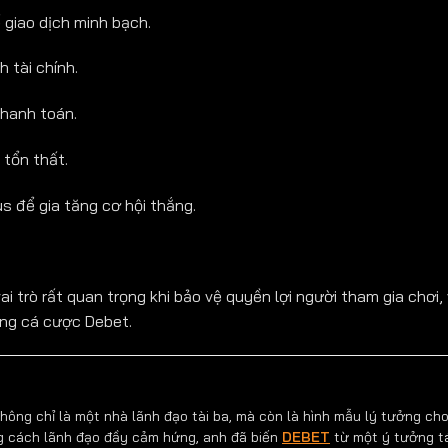
 giao dịch minh bạch.
h tài chính.
thanh toán.
 tổn thất.
 để gia tăng cơ hội thắng.
ai trò rất quan trọng khi bảo vệ quyền lợi người tham gia chơi,
tảng cá cược Debet.
hông chỉ là một nhà lãnh đạo tài ba, mà còn là hình mẫu lý tưởng ch
ng cách lãnh đạo đầy cảm hứng, anh đã biến
DEBET
từ một ý tưởng t