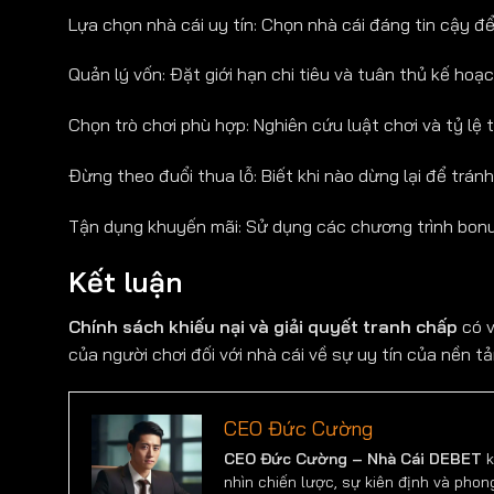
Lựa chọn nhà cái uy tín: Chọn nhà cái đáng tin cậy để
Quản lý vốn: Đặt giới hạn chi tiêu và tuân thủ kế hoạc
Chọn trò chơi phù hợp: Nghiên cứu luật chơi và tỷ lệ 
Đừng theo đuổi thua lỗ: Biết khi nào dừng lại để tránh
Tận dụng khuyến mãi: Sử dụng các chương trình bonus
Kết luận
Chính sách khiếu nại và giải quyết tranh chấp
có v
của người chơi đối với nhà cái về sự uy tín của nền 
CEO Đức Cường
CEO Đức Cường – Nhà Cái DEBET
k
nhìn chiến lược, sự kiên định và pho