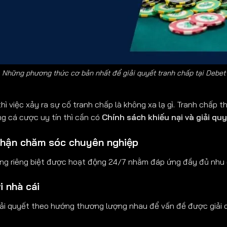
Những phương thức cơ bản nhất để giải quyết tranh chấp tại Debet
ì việc xảy ra sự cố tranh chấp là không xa lạ gì. Tranh chấp th
g cá cược uy tín thì cần có
Chính sách khiếu nại và giải qu
 phận chăm sóc chuyên nghiệp
g riêng biệt được hoạt động 24/7 nhằm đáp ứng đầy đủ nhu c
i nhà cái
 giải quyết theo hướng thương lượng nhau để vấn đề được giả