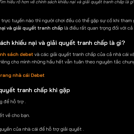
Tìm hiểu rõ hơn về chính sách khiếu nại và giải quyết tranh chấp là gì
trực tuyến nào thì người chơi đều có thể gặp sự cố khi tham g
nại và giải quyết tranh chấp
là điều rất quan trọng đối với cả
ch khiếu nại và giải quyết tranh chấp là gì?
ính sách debet
và các giải quyết tranh chấp của cả nhà cái và
riêng cho mình những hầu hết vẫn tuân theo nguyên tắc chun
trang nhà cái Debet
quyết tranh chấp khi gặp
 để hỗ trợ .
ết về cho bạn.
uyền của nhà cái để hỗ trợ giải quyết .