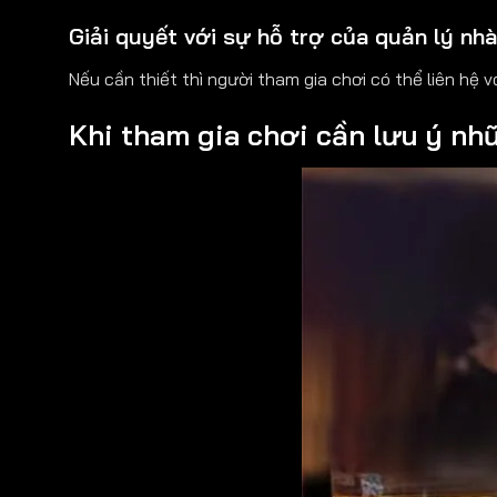
Giải quyết với sự hỗ trợ của quản lý nh
Nếu cần thiết thì người tham gia chơi có thể liên hệ
Khi tham gia chơi cần lưu ý nhữ