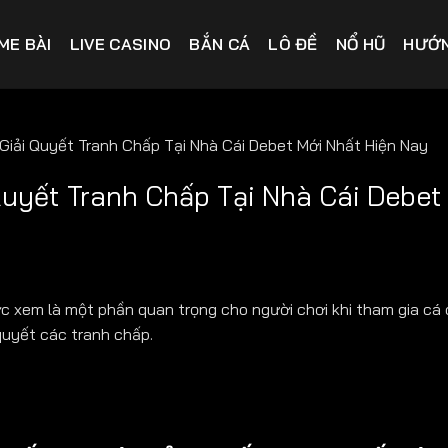
ME BÀI
LIVE CASINO
BẮN CÁ
LÔ ĐỀ
NỔ HŨ
HƯỚN
 Giải Quyết Tranh Chấp Tại Nhà Cái Debet Mới Nhất Hiện Nay
Quyết Tranh Chấp Tại Nhà Cái Debet
 xem là một phần quan trọng cho người chơi khi tham gia cá 
 quyết các tranh chấp.