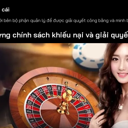
à cái
 với bên bộ phận quản lý để được giải quyết công bằng và minh 
ng chính sách khiếu nại và giải quyế