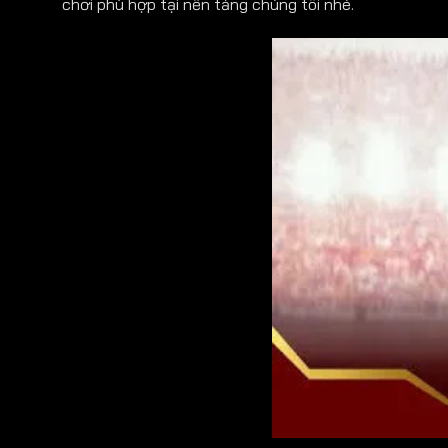
chơi phù hợp tại nền tảng chúng tôi nhé.