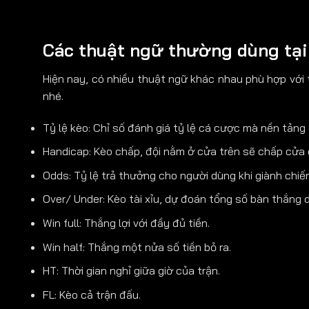
Các thuật ngữ thường dùng tại
Hiện nay, có nhiều thuật ngữ khác nhau phù hợp với
nhé.
Tỷ lệ kèo: Chỉ số đánh giá tỷ lệ cá cược mà nền tảng 
Handicap: Kèo chấp, đội nằm ở cửa trên sẽ chấp cửa 
Odds: Tỷ lệ trả thưởng cho người dùng khi giành chiế
Over/ Under: Kèo tài xỉu, dự đoán tổng số bàn thắng d
Win full: Thắng lợi với đầy đủ tiền.
Win half: Thắng một nửa số tiền bỏ ra.
HT: Thời gian nghỉ giữa giờ của trận.
FL: Kèo cả trận đấu.