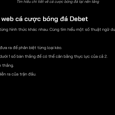
Tìm hiểu chi tiết về cá cược bóng đá tại nền tảng
 web cá cược bóng đá Debet
 từng hình thức khác nhau. Cùng tìm hiểu một số thuật ngữ d
đưa ra để phân biệt từng loại kèo.
dưới 1 số bàn thắng để có thể cân bằng thực lực của cả 2.
n thắng.
iễn ra của trận đấu.