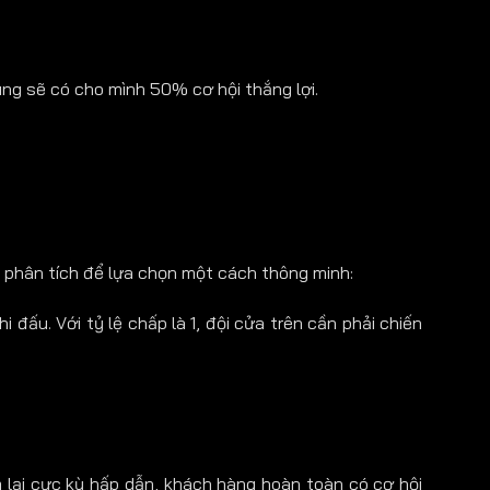
ng sẽ có cho mình 50% cơ hội thắng lợi.
hể phân tích để lựa chọn một cách thông minh:
i đấu. Với tỷ lệ chấp là 1, đội cửa trên cần phải chiến
 lại cực kỳ hấp dẫn, khách hàng hoàn toàn có cơ hội