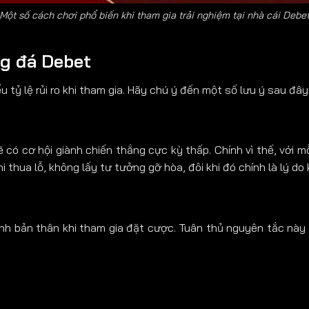
Một số cách chơi phổ biến khi tham gia trải nghiệm tại nhà cái Debe
ng đá Debet
 tỷ lệ rủi ro khi tham gia. Hãy chú ý đến một số lưu ý sau đây 
ẽ có cơ hội giành chiến thắng cực kỳ thấp. Chính vì thế, với 
i thua lỗ, không lấy tư tưởng gỡ hòa, đôi khi đó chính là lý do 
ính bản thân khi tham gia đặt cược. Tuân thủ nguyên tắc này s