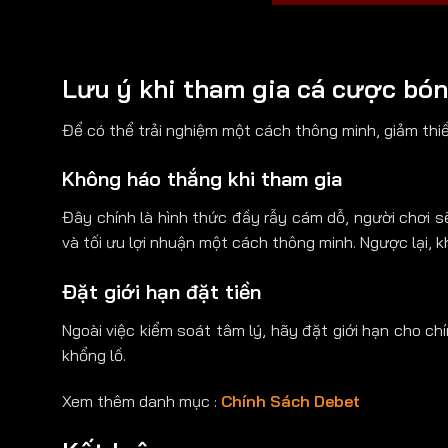
Lưu ý khi tham gia cá cược bó
Để có thể trải nghiệm một cách thông minh, giảm thiểu
Không háo thắng khi tham gia
Đây chính là hình thức đầy rẫy cám dỗ, người chơi s
và tối ưu lợi nhuận một cách thông minh. Ngược lại, kh
Đặt giới hạn đặt tiền
Ngoài việc kiểm soát tâm lý, hãy đặt giới hạn cho ch
khổng lồ.
Xem thêm danh mục :
Chính Sách Debet