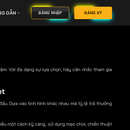
G DẪN
ĐĂNG NHẬP
ĐĂNG KÝ
hiệm. Với đa dạng sự lựa chọn, hãy cân nhắc tham gia
et
 đấu. Dựa vào tình hình khác nhau mà tỷ lệ trả thưởng
hiểu một cách kỹ càng, sử dụng mẹo chơi, chiến thuật