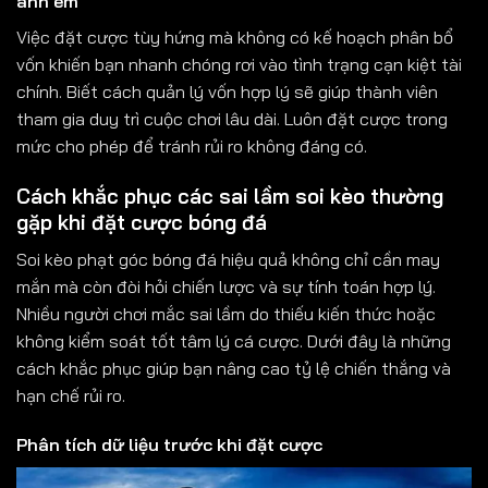
anh em
Việc đặt cược tùy hứng mà không có kế hoạch phân bổ
vốn khiến bạn nhanh chóng rơi vào tình trạng cạn kiệt tài
chính. Biết cách quản lý vốn hợp lý sẽ giúp thành viên
tham gia duy trì cuộc chơi lâu dài. Luôn đặt cược trong
mức cho phép để tránh rủi ro không đáng có.
Cách khắc phục các sai lầm soi kèo thường
gặp khi đặt cược bóng đá
Soi kèo phạt góc bóng đá hiệu quả không chỉ cần may
mắn mà còn đòi hỏi chiến lược và sự tính toán hợp lý.
Nhiều người chơi mắc sai lầm do thiếu kiến thức hoặc
không kiểm soát tốt tâm lý cá cược. Dưới đây là những
cách khắc phục giúp bạn nâng cao tỷ lệ chiến thắng và
hạn chế rủi ro.
Phân tích dữ liệu trước khi đặt cược