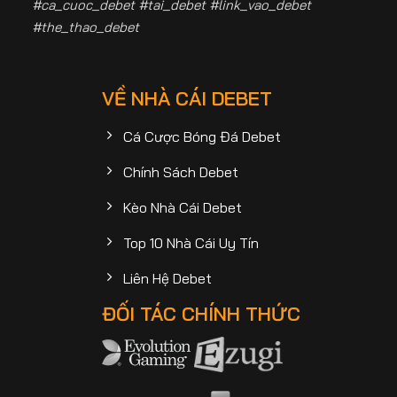
#ca_cuoc_debet #tai_debet #link_vao_debet
#the_thao_debet
VỀ NHÀ CÁI DEBET
Cá Cược Bóng Đá Debet
Chính Sách Debet
Kèo Nhà Cái Debet
Top 10 Nhà Cái Uy Tín
Liên Hệ Debet
ĐỐI TÁC CHÍNH THỨC