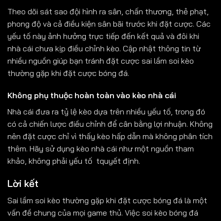
Theo dõi sát sao đội hình ra sân, chấn thương, thẻ phạt,
phong độ và cả điều kiện sân bãi trước khi đặt cược. Các
yếu tố này ảnh hưởng trực tiếp đến kết quả và đôi khi
nhà cái chưa kịp điều chỉnh kèo. Cập nhật thông tin từ
nhiều nguồn giúp bạn tránh đặt cược sai lầm soi kèo
thường gặp khi đặt cược bóng đá.
Không phụ thuộc hoàn toàn vào kèo nhà cái
Nhà cái đưa ra tỷ lệ kèo dựa trên nhiều yếu tố, trong đó
có cả chiến lược điều chỉnh để cân bằng lợi nhuận. Không
nên đặt cược chỉ vì thấy kèo hấp dẫn mà không phân tích
thêm. Hãy sử dụng kèo nhà cái như một nguồn tham
khảo, không phải yếu tố tquyết định.
Lời kết
Sai lầm soi kèo thường gặp khi đặt cược bóng đá là một
vấn đề chung của mọi game thủ. Việc soi kèo bóng đá