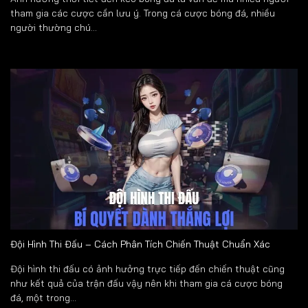
tham gia các cược cần lưu ý. Trong cá cược bóng đá, nhiều
người thường chú...
Đội Hình Thi Đấu – Cách Phân Tích Chiến Thuật Chuẩn Xác
Đội hình thi đấu có ảnh hưởng trực tiếp đến chiến thuật cũng
như kết quả của trận đấu vậy nên khi tham gia cá cược bóng
đá, một trong...