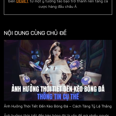
biến
DEBET
từ một ý tưởng táo bạo trở thành nền tảng cá
cược hàng đầu châu Á.
NỘI DUNG CÙNG CHỦ ĐỀ
Ảnh Hưởng Thời Tiết Đến Kèo Bóng Đá – Cách Tăng Tỷ Lệ Thắng
Ảnh hưởng thời tiết đến kèo bóng đá là vấn đề mà nhiều người