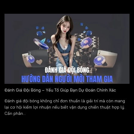
Đánh Giá Đội Bóng – Yếu Tố Giúp Bạn Dự Đoán Chính Xác
Đánh giá đội bóng không chỉ đơn thuần là giải trí mà còn mang
lại cơ hội kiếm lợi nhuận nếu biết vận dụng chiến thuật hợp lý.
Cần phân...