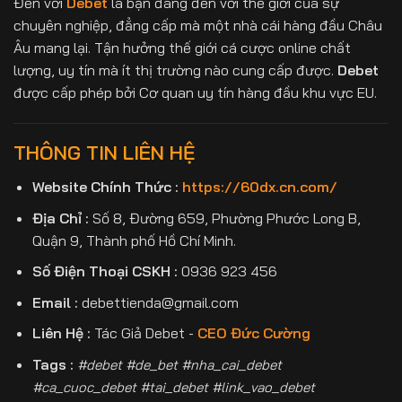
Đến với
Debet
là bạn đang đến với thế giới của sự
chuyên nghiệp, đẳng cấp mà một nhà cái hàng đầu Châu
Âu mang lại. Tận hưởng thế giới cá cược online chất
lượng, uy tín mà ít thị trường nào cung cấp được.
Debet
được cấp phép bởi Cơ quan uy tín hàng đầu khu vực EU.
THÔNG TIN LIÊN HỆ
Website Chính Thức :
https://60dx.cn.com/
Địa Chỉ :
Số 8, Đường 659, Phường Phước Long B,
Quận 9, Thành phố Hồ Chí Minh.
Số Điện Thoại CSKH :
0936 923 456
Email :
debettienda@gmail.com
Liên Hệ :
Tác Giả Debet -
CEO Đức Cường
Tags :
#debet #de_bet #nha_cai_debet
#ca_cuoc_debet #tai_debet #link_vao_debet