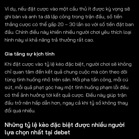
Ví dụ, nếu đặt cược vào một cầu thủ ít được kỳ vọng sẽ
ghi bàn và anh ta dã lập công trong trận đấu, số tiền
thắng cược có thể gấp 20 – 30 lần so với số tiền đặt ban
đầu. Chính điều này khiến nhiều người chơi yêu thích loại
hình này vì khả năng trả thưởng rất cao.
Gia tăng sự kịch tính
Khi đặt cược vào tỷ lệ kèo đặc biệt, người chơi sẽ không
chỉ quan tâm đến kết quả chung cuộc mà còn theo dõi
từng tình huống nhỏ trên sân. Mỗi pha tấn công, mỗi cú
sút, mỗi quả phạt góc hay một tình huống phạm lỗi đều
có thể ảnh hưởng tới kết quả cược. Điều này giúp trận
đấu trở nên hấp dẫn hơn, ngay cả khi tỷ số không thay
đổi quá nhiều.
Những tỷ lệ kèo đặc biệt được nhiều người
lựa chọn nhất tại debet