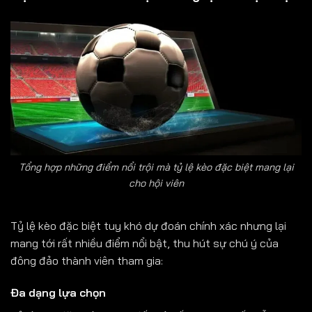
Tổng hợp những điểm nổi trội mà tỷ lệ kèo đặc biệt mang lại
cho hội viên
Tỷ lệ kèo đặc biệt tuy khó dự đoán chính xác nhưng lại
mang tới rất nhiều điểm nổi bật, thu hút sự chú ý của
đông đảo thành viên tham gia:
Đa dạng lựa chọn