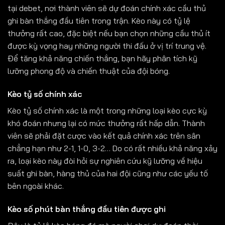
tại debet, nơi thành viên sẽ dự đoán chính xác cầu thủ
ghi bàn thắng đầu tiên trong trận. Kèo này có tỷ lệ
thưởng rất cao, đặc biệt nếu bạn chọn những cầu thủ ít
được kỳ vọng hay những người thi đấu ở vị trí trung vệ.
Để tăng khả năng chiến thắng, bạn hãy phân tích kỹ
lưỡng phong độ và chiến thuật của đội bóng.
Kèo tỷ số chính xác
Kèo tỷ số chính xác là một trong những loại kèo cực kỳ
khó đoán nhưng lại có mức thưởng rất hấp dẫn. Thành
viên sẽ phải đặt cược vào kết quả chính xác trên sân
chẳng hạn như 2-1, 1-0, 3-2… Do có rất nhiều khả năng xảy
ra, loại kèo này đòi hỏi sự nghiên cứu kỹ lưỡng về hiệu
suất ghi bàn, hàng thủ của hai đội cũng như các yếu tố
bên ngoài khác.
Kèo số phút bàn thắng đầu tiên được ghi