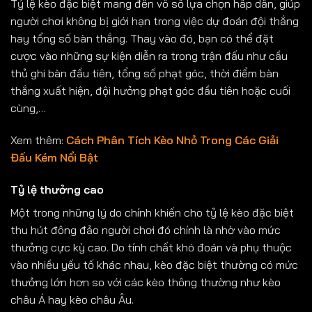
Tỷ lệ kèo đặc biệt mang đến vô số lựa chọn hấp dẫn, giúp
người chơi không bị giới hạn trong việc dự đoán đội thắng
hay tổng số bàn thắng. Thay vào đó, bạn có thể đặt
cược vào những sự kiện diễn ra trong trận đấu như cầu
thủ ghi bàn đầu tiên, tổng số phạt góc, thời điểm bàn
thắng xuất hiện, đội hưởng phạt góc đầu tiên hoặc cuối
cùng,…
Xem thêm:
Cách Phân Tích Kèo Nhỏ Trong Các Giải
Đấu Kém Nổi Bật
Tỷ lệ thưởng cao
Một trong những lý do chính khiến cho tỷ lệ kèo đặc biệt
thu hút đông đảo người chơi đó chính là nhờ vào mức
thưởng cực kỳ cao. Do tính chất khó đoán và phụ thuộc
vào nhiều yếu tố khác nhau, kèo đặc biệt thường có mức
thưởng lớn hơn so với các kèo thông thường như kèo
châu Á hay kèo châu Âu.